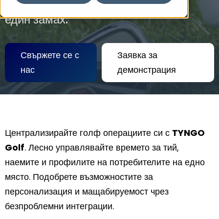
Управлявайте голф игрището си с
един замах.
Свържете се с
Заявка за
нас
демонстрация
Централизирайте голф операциите си с
TYNGO
Golf
. Лесно управлявайте времето за тий,
наемите и профилите на потребителите на едно
място. Подобрете възможностите за
персонализация и мащабируемост чрез
безпроблемни интеграции.