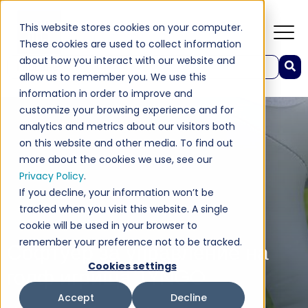
This website stores cookies on your computer.
These cookies are used to collect information
about how you interact with our website and
Това е поле за търсене с прикачена функция за автоматични предложения.
allow us to remember you. We use this
Няма предложения, защото полето за търсене е празно
information in order to improve and
customize your browsing experience and for
analytics and metrics about our visitors both
on this website and other media. To find out
more about the cookies we use, see our
Privacy Policy
.
If you decline, your information won’t be
tracked when you visit this website. A single
cookie will be used in your browser to
remember your preference not to be tracked.
Софтуер за управление на
Cookies settings
голф игрища TYNGO
Accept
Decline