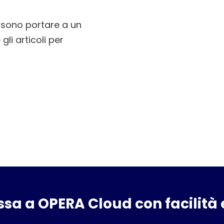
ssono portare a un
li articoli per
ssa a OPERA Cloud con facilità 