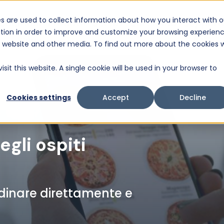
s are used to collect information about how you interact with o
Soluzioni
Prodotti
Servizi
Chi siamo
Support
tion in order to improve and customize your browsing experien
Questo è un campo di ricerca con una funzionalità di suggerimenti automatici a
is website and other media. To find out more about the cookies 
Non sono presenti suggerimenti perché il campo d
sit this website. A single cookie will be used in your browser to
Cookies settings
Accept
Decline
egli ospiti
ordinare direttamente e