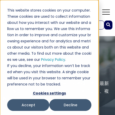
This website stores cookies on your computer.
These cookies are used to collect information
about how you interact with our website and a
これは、自動候補機能付きの検索フィールドです。
llow us to remember you. We use this informa
検索フィールドが空なので、候補はありません。
tion in order to improve and customize your br
owsing experience and for analytics and metri
cs about our visitors both on this website and
other media. To find out more about the cooki
es we use, see our
Privacy Policy
.
If you decline, your information won’t be track
パートナー
ed when you visit this website. A single cookie
will be used in your browser to remember your
ホスピタリティ業界や小売業界のお客様に常に最新
preference not to be tracked.
かつ最高のソリューションをお届けできるよう、複
Cookies settings
数の国際的なパートナーと協力しています。
Accept
Decline
パートナーになる