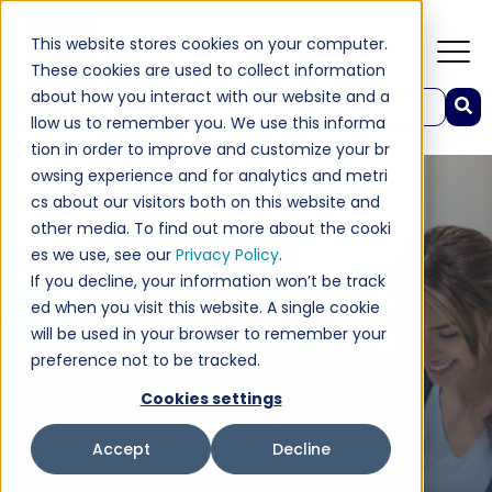
This website stores cookies on your computer.
These cookies are used to collect information
about how you interact with our website and a
이것은 자동 제안 기능이 첨부된 검색 필드입니다.
llow us to remember you. We use this informa
검색 필드가 비어 있으므로 제안 사항이 없습니다.
tion in order to improve and customize your br
owsing experience and for analytics and metri
cs about our visitors both on this website and
other media. To find out more about the cooki
es we use, see our
Privacy Policy
.
If you decline, your information won’t be track
ed when you visit this website. A single cookie
will be used in your browser to remember your
preference not to be tracked.
Cookies settings
Accept
Decline
Cegid Retail Y2 POS