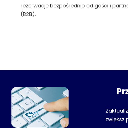
rezerwacje bezpośrednio od gości i part
(B2B).
Pr
Zaktuali
zwiększ 