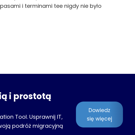
pasami i terminami tee nigdy nie było
ą i prostotą
Dowiedz
tion Tool. Usprawnij IT,
się więcej
woją podróż migracyjną