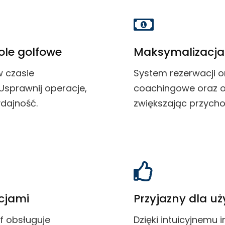
ole golfowe
Maksymalizacja
w czasie
System rezerwacji o
sprawnij operacje,
coachingowe oraz op
ydajność.
zwiększając przych
cjami
Przyjazny dla u
f obsługuje
Dzięki intuicyjnemu 