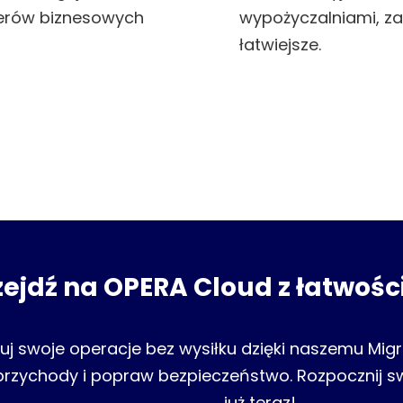
nerów biznesowych
wypożyczalniami, za
łatwiejsze.
zejdź na OPERA Cloud z łatwości
zuj swoje operacje bez wysiłku dzięki naszemu Migra
przychody i popraw bezpieczeństwo. Rozpocznij s
już teraz!