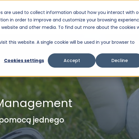
s are used to collect information about how you interact with o
Rozwiązanie
Produkty
Usługi
O Nas
Wsparci
tion in order to improve and customize your browsing experien
To pole wyszukiwania z dołączoną funkcją automatycznego sugerowania wynikó
is website and other media. To find out more about the cookies 
Brak sugerowanych wyników, ponieważ pole wysz
sit this website. A single cookie will be used in your browser to
Cookies settings
Accept
Decline
 Management
 pomocą jednego