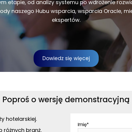
ym etapie, od analizy systemu po wdrożenie rozw
ygody naszego Hubu wsparcia, wsparcia Oracle, mi
ekspertów.
Dowiedz się więcej
Poproś o wersję demonstracyjną
y hotelarskiej.
Imię
*
 różnych branż.