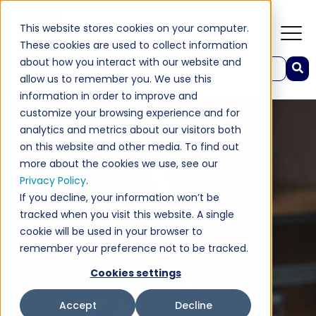
This website stores cookies on your computer.
These cookies are used to collect information
about how you interact with our website and
To pole wyszukiwania z dołączoną funkcją automatycznego sugerowania wyników.
allow us to remember you. We use this
Brak sugerowanych wyników, ponieważ pole wyszuk
information in order to improve and
customize your browsing experience and for
analytics and metrics about our visitors both
on this website and other media. To find out
more about the cookies we use, see our
Privacy Policy
.
If you decline, your information won’t be
tracked when you visit this website. A single
cookie will be used in your browser to
remember your preference not to be tracked.
Cookies settings
Accept
Decline