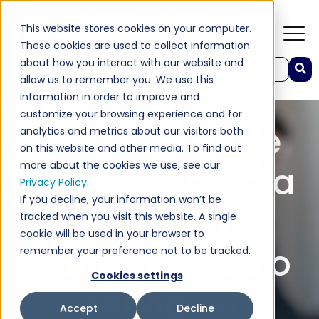
This website stores cookies on your computer.
These cookies are used to collect information
Hospitality
Insights Da Indústria
about how you interact with our website and
Este é um campo de pesquisa com recurso de sugestão automática incluído.
allow us to remember you. We use this
Hotéis E Resorts
Não há sugestões porque o campo de pesquisa est
information in order to improve and
customize your browsing experience and for
Hospitalidade
analytics and metrics about our visitors both
on this website and other media. To find out
more about the cookies we use, see our
com tecnologia
Privacy Policy
.
If you decline, your information won’t be
de nuvem:
tracked when you visit this website. A single
cookie will be used in your browser to
Aprimorando o
remember your preference not to be tracked.
Cookies settings
serviço e
Accept
Decline