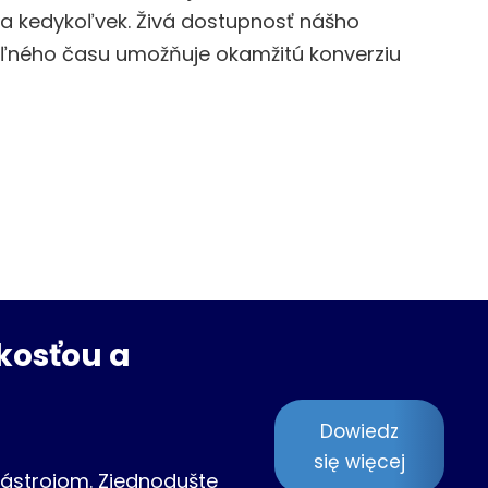
k a kedykoľvek. Živá dostupnosť nášho
oľného času umožňuje okamžitú konverziu
kosťou a
Dowiedz
się więcej
ástrojom. Zjednodušte