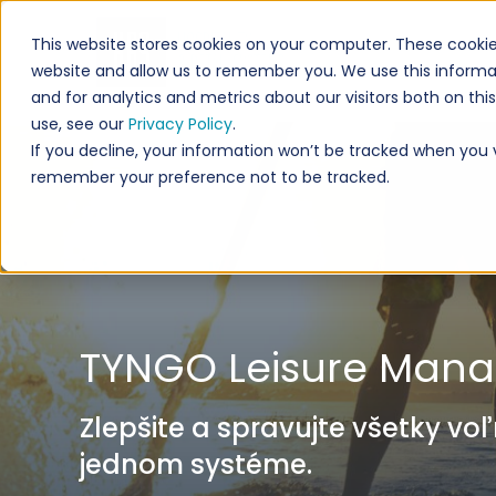
This website stores cookies on your computer. These cookie
website and allow us to remember you. We use this informa
and for analytics and metrics about our visitors both on th
use, see our
Privacy Policy
.
If you decline, your information won’t be tracked when you vi
remember your preference not to be tracked.
TYNGO Leisure Man
Zlepšite a spravujte všetky vo
jednom systéme.