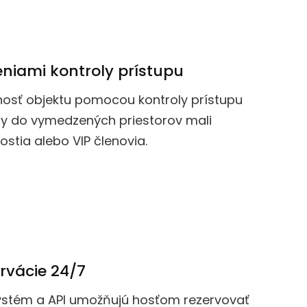
eniami kontroly prístupu
osť objektu pomocou kontroly prístupu
by do vymedzených priestorov mali
hostia alebo VIP členovia.
rvácie 24/7
ystém a API umožňujú hosťom rezervovať