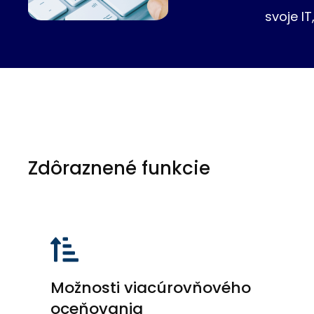
svoje I
Zdôraznené funkcie
Možnosti viacúrovňového
oceňovania