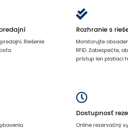
predajní
Rozhranie s rieš
redajní. Riešenie
Monitorujte obsaden
osťa.
RFID. Zabezpečte, a
prístup len platiaci 
Dostupnosť reze
vybavenia
Online rezervačný s