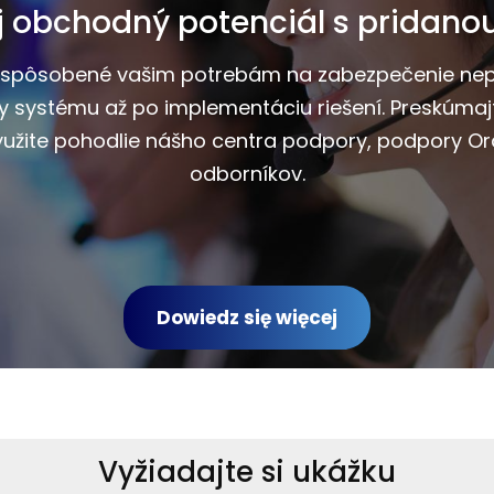
j obchodný potenciál s pridano
rispôsobené vašim potrebám na zabezpečenie nepre
y systému až po implementáciu riešení. Preskúmajt
Využite pohodlie nášho centra podpory, podpory Or
odborníkov.
Dowiedz się więcej
Vyžiadajte si ukážku