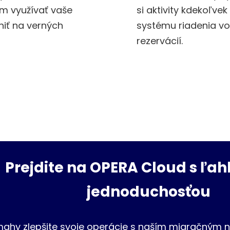
om využívať vaše
si aktivity kdekoľve
niť na verných
systému riadenia v
rezervácií.
Prejdite na OPERA Cloud s ľah
jednoduchosťou
ahy zlepšite svoje operácie s naším migračným n