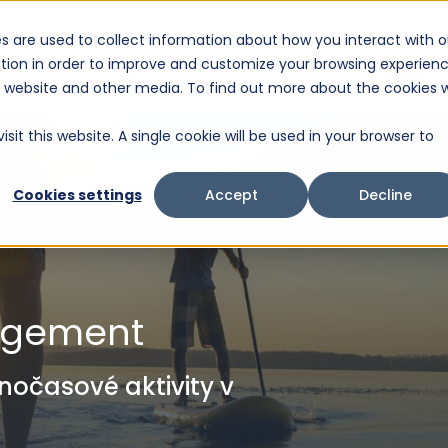
s are used to collect information about how you interact with o
Riešenie
Produkty
Služby
O nás
Podpora
tion in order to improve and customize your browsing experien
Ide o vyhľadávacie pole s pripojenou funkciou automatického navrhovania.
is website and other media. To find out more about the cookies 
Neexistujú žiadne návrhy, pretože je pole vyhľa
sit this website. A single cookie will be used in your browser to
Cookies settings
Accept
Decline
agement
ľnočasové aktivity v