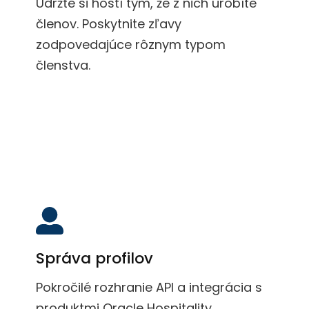
Udržte si hostí tým, že z nich urobíte
členov. Poskytnite zľavy
zodpovedajúce rôznym typom
členstva.
Správa profilov
Pokročilé rozhranie API a integrácia s
produktmi Oracle Hospitality