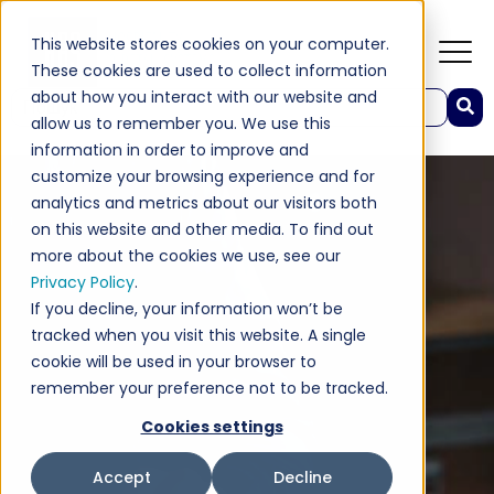
This website stores cookies on your computer.
These cookies are used to collect information
about how you interact with our website and
Це поле пошуку з доданим параметром автопідставляння слів.
allow us to remember you. We use this
Немає пропозицій, оскільки поле пошуку пусте.
information in order to improve and
customize your browsing experience and for
analytics and metrics about our visitors both
on this website and other media. To find out
more about the cookies we use, see our
Privacy Policy
.
If you decline, your information won’t be
tracked when you visit this website. A single
cookie will be used in your browser to
remember your preference not to be tracked.
Cookies settings
Accept
Decline