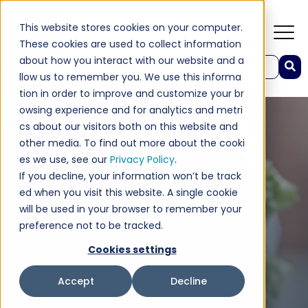
This website stores cookies on your computer.
These cookies are used to collect information
about how you interact with our website and a
这是一个附加了自动建议功能的搜索字段。
llow us to remember you. We use this informa
没有建议，因为搜索字段为空。
tion in order to improve and customize your br
owsing experience and for analytics and metri
cs about our visitors both on this website and
other media. To find out more about the cooki
es we use, see our
Privacy Policy
.
If you decline, your information won’t be track
ed when you visit this website. A single cookie
will be used in your browser to remember your
preference not to be tracked.
Cookies settings
Accept
Decline