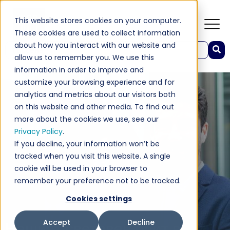
This website stores cookies on your computer.
These cookies are used to collect information
about how you interact with our website and
Това е поле за търсене с прикачена функция за автоматични предложения.
allow us to remember you. We use this
Няма предложения, защото полето за търсене е празно
information in order to improve and
customize your browsing experience and for
analytics and metrics about our visitors both
on this website and other media. To find out
more about the cookies we use, see our
Privacy Policy
.
If you decline, your information won’t be
tracked when you visit this website. A single
cookie will be used in your browser to
remember your preference not to be tracked.
Cookies settings
Accept
Decline
Нашият световен опит в