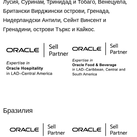
Лусия, Суринам, Тринидад и Тобаго, Венецуела,
Британски Вирджински острови, Гренада,
Нидерландски Антили, Сейнт Винсент и
Гренадини, острови Търкс и Кайкос.
Бразилия