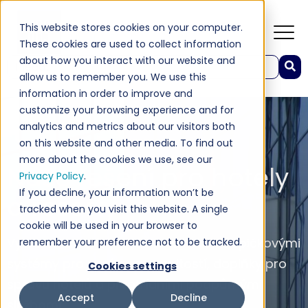
This website stores cookies on your computer.
These cookies are used to collect information
about how you interact with our website and
Toto je pole hledání s funkcí automatických návrhů.
allow us to remember you. We use this
K dispozici nejsou žádné návrhy, protože pole hledá
information in order to improve and
customize your browsing experience and for
analytics and metrics about our visitors both
on this website and other media. To find out
more about the cookies we use, see our
Naše řešení pro hotely
Privacy Policy
.
If you decline, your information won’t be
a resorty
tracked when you visit this website. A single
cookie will be used in your browser to
Vytvořte si balíček řešení na míru se špičkovými
remember your preference not to be tracked.
systémy pro správu nemovitostí, doplňky pro
Cookies settings
správu hotelů a prvotřídními podpůrnými
Accept
Decline
službami.