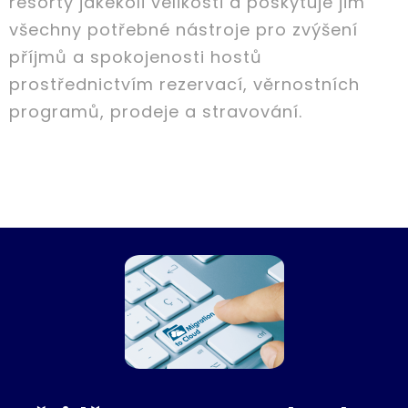
resorty jakékoli velikosti a poskytuje jim
všechny potřebné nástroje pro zvýšení
příjmů a spokojenosti hostů
prostřednictvím rezervací, věrnostních
programů, prodeje a stravování.