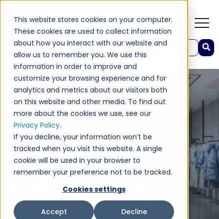
This website stores cookies on your computer.
These cookies are used to collect information
about how you interact with our website and
Dies ist ein Suchfeld mit einer automatischen Vorschlagsfunktion.
allow us to remember you. We use this
Es gibt keine Vorschläge, da das Suchfeld leer ist.
information in order to improve and
customize your browsing experience and for
analytics and metrics about our visitors both
on this website and other media. To find out
more about the cookies we use, see our
Privacy Policy
.
If you decline, your information won’t be
tracked when you visit this website. A single
cookie will be used in your browser to
remember your preference not to be tracked.
Unsere Lösungen für
Cookies settings
den Einzelhandel
Accept
Decline