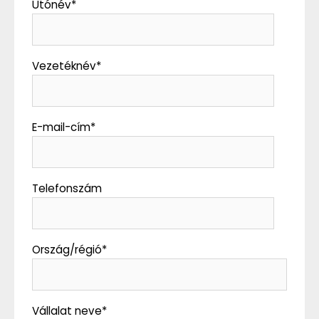
Utónév
*
Vezetéknév
*
E-mail-cím
*
Telefonszám
Ország/régió
*
Vállalat neve
*