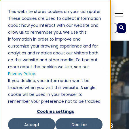
This website stores cookies on your computer.
These cookies are used to collect information
about how you interact with our website and
Ez egy automatikus javaslat funkcióval rendelkező keresőmező.
allow us to remember you. We use this
Nincs javaslat, mert üres a keresőmező.
information in order to improve and
customize your browsing experience and for
analytics and metrics about our visitors both
on this website and other media. To find out
more about the cookies we use, see our
Privacy Policy
.
If you decline, your information won’t be
tracked when you visit this website. A single
cookie will be used in your browser to
remember your preference not to be tracked.
Cookies settings
TYNGO Étkezés Hozzáférés
Accept
Decline