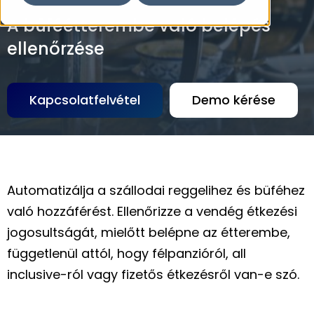
A büféétterembe való belépés
ellenőrzése
Kapcsolatfelvétel
Demo kérése
Automatizálja a szállodai reggelihez és büféhez
való hozzáférést. Ellenőrizze a vendég étkezési
jogosultságát, mielőtt belépne az étterembe,
függetlenül attól, hogy félpanzióról, all
inclusive-ról vagy fizetős étkezésről van-e szó.