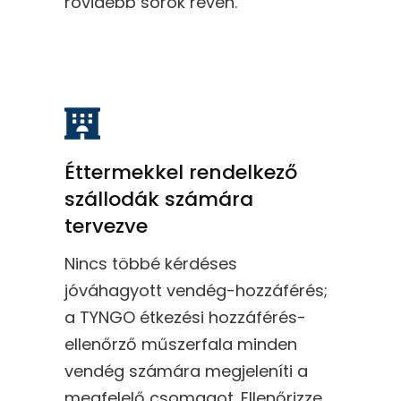
rövidebb sorok révén.
Éttermekkel rendelkező
szállodák számára
tervezve
Nincs többé kérdéses
jóváhagyott vendég-hozzáférés;
a TYNGO étkezési hozzáférés-
ellenőrző műszerfala minden
vendég számára megjeleníti a
megfelelő csomagot. Ellenőrizze