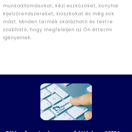
munkaállomásokat, kézi eszközöket, konyhai
kijelzőrendszereket, kioszkokat és még sok
mást. Minden termék skálázható és testre
szabható, hogy megfeleljen az Ön éttermi
igényeinek.