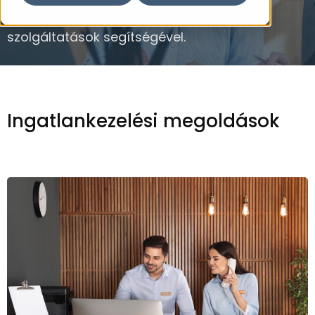
Add-Ons és világszínvonalú támogatási
szolgáltatások segítségével.
Ingatlankezelési megoldások