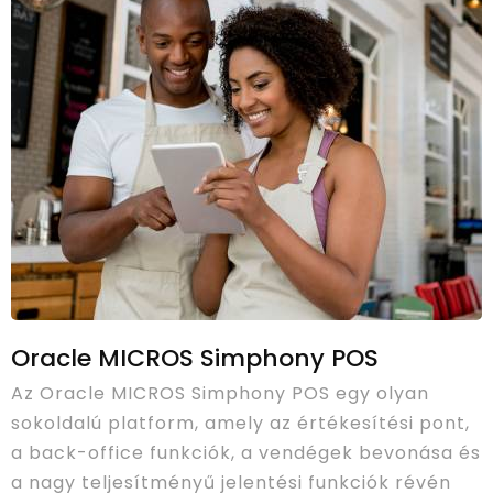
Oracle MICROS Simphony POS
Az Oracle MICROS Simphony POS egy olyan
sokoldalú platform, amely az értékesítési pont,
a back-office funkciók, a vendégek bevonása és
a nagy teljesítményű jelentési funkciók révén