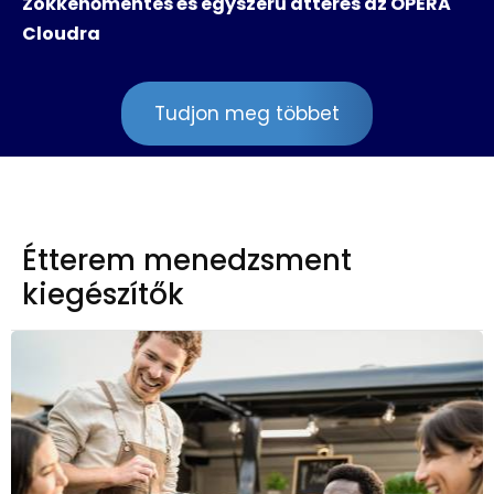
Zökkenőmentes és egyszerű áttérés az OPERA
Cloudra
Tudjon meg többet
Étterem menedzsment
kiegészítők