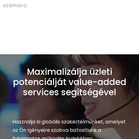
számára.
Maximalizálja üzleti
potenciálját value-added
services segítségével
Használja ki globális szakértelmünket, amelyet
az Ön igényeire szabva biztosítunk a
folyamatos működés érdekében.