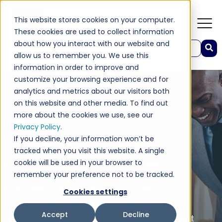
This website stores cookies on your computer.
These cookies are used to collect information
about how you interact with our website and
Ez egy automatikus javaslat funkcióval rendelkező keresőmező.
allow us to remember you. We use this
Nincs javaslat, mert üres a keresőmező.
information in order to improve and
customize your browsing experience and for
analytics and metrics about our visitors both
on this website and other media. To find out
more about the cookies we use, see our
Privacy Policy
.
If you decline, your information won’t be
Fedezze fel az összes
tracked when you visit this website. A single
elérhető termékünket
cookie will be used in your browser to
remember your preference not to be tracked.
Készítsen személyre szabott megoldási
Cookies settings
csomagot az iparág vezető Property
Accept
Decline
Management Systems, Hotel Management