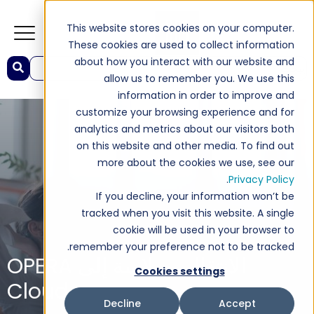
This website stores cookies on your computer.
These cookies are used to collect information
about how you interact with our website and
This is a search field with an auto-suggest feature attached.
allow us to remember you. We use this
re no suggestions because the search field is empty.
information in order to improve and
customize your browsing experience and for
analytics and metrics about our visitors both
on this website and other media. To find out
more about the cookies we use, see our
.
Privacy Policy
If you decline, your information won’t be
tracked when you visit this website. A single
cookie will be used in your browser to
remember your preference not to be tracked.
الانتقال بسلاسة إلى OPERA
Cookies settings
Cloud
Decline
Accept