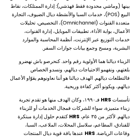
بينها (وماشي محدودة فقط فهذشي): إدارة الممتلكات، نقاط
البيع (POS)، خدمات السبا والأنشطة ديال الضيوف، التجارة
متعددة القنوات (Omnichannel)، التخصيص، تحليلات
الأعمال، بوابة الأداء، تطبيقات الموبايل، إدارة القنوات،
خدمات التوزيع عبر الإنترنت، أنظمة المحاسبة والموارد
البشرية، ومسح وجمع بيانات جوازات السفر.
الزبناء ديالنا هما الأولوية رقم واحد. كنحرصو باش نهضرو
بلغتهم، ونفهمو الاحتياجات ديالهم، ونسدو الخصاص
فالتطلعات ديالهم. الهدف ديالنا هو أننا نعاونوهم يقوّاو الأعمال
ديالهم، ويكونو أكثر كفاءة وربحية.
تأسسات
HRS
فـ١٩٩٠، وكان الهدف منها هو تقدم تجربة
زبناء متميزة، سواء للشركات فمجال الخدمات أو للزبناء
ديالهم. لأكثر من ٣٥ عام،
HRS
كتقدم حلول إدارة مبتكرة
للفنادق، المطاعم، سلاسل المحلات، الملاعب، السبا،
وقاعات الرياضة.
HRS
عندها باقة قوية ديال المنتجات