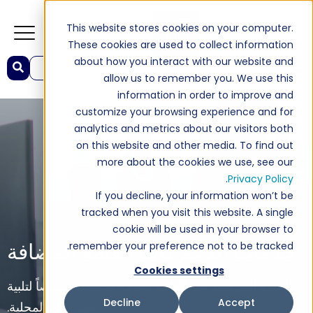
This website stores cookies on your computer.
These cookies are used to collect information
about how you interact with our website and
This is a search field with an auto-suggest feature attached.
allow us to remember you. We use this
re no suggestions because the search field is empty.
information in order to improve and
customize your browsing experience and for
analytics and metrics about our visitors both
on this website and other media. To find out
more about the cookies we use, see our
.
Privacy Policy
If you decline, your information won’t be
tracked when you visit this website. A single
cookie will be used in your browser to
خدمات الدعم ذات القيمة المضافة
remember your preference not to be tracked.
Cookies settings
الخبرة التي تمتد عبر العالم. معرفة مصممة خصيصاً لتلبية
Decline
Accept
احتياجاتك المحلية.