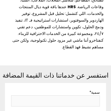
للفنادق، المطاعم، سلاسل المحلات، الملاعب، السبا،
وقاعات الرياضة.
HRS
عندها باقة قوية ديال المنتجات
والخدمات، اللي كتشمل: تحليل قبل المشروع، توفير
الهاردوير والسوفتوير، استشارات استراتيجية فـ IT، تنفيذ
ودمج الحلول، تكوين واستشارات للموظفين، دعم تقني
٢٤/٧، ومجموعة كبيرة من الخدمات الاحترافية للزبناء.
كنفتاخرو أننا ماشي غير مزود حلول تكنولوجية، ولكن حتى
مساهم نشيط فهذ القطاع.
استفسر عن خدماتنا ذات القيمة المضافة
سمية
*