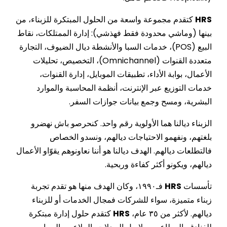
HRS
كتقدم مجموعة واسعة من الحلول المبتكرة للزبناء، من
بينها (وماشي محدودة فقط فهذشي): إدارة الممتلكات، نقاط
البيع (POS)، خدمات السبا والأنشطة ديال الضيوف، التجارة
متعددة القنوات (Omnichannel)، التخصيص، تحليلات
الأعمال، بوابة الأداء، تطبيقات الموبايل، إدارة القنوات،
خدمات التوزيع عبر الإنترنت، أنظمة المحاسبة والموارد
البشرية، ومسح وجمع بيانات جوازات السفر.
الزبناء ديالنا هما الأولوية رقم واحد. كنحرصو باش نهضرو
بلغتهم، ونفهمو الاحتياجات ديالهم، ونسدو الخصاص
فالتطلعات ديالهم. الهدف ديالنا هو أننا نعاونوهم يقوّاو الأعمال
ديالهم، ويكونو أكثر كفاءة وربحية.
تأسسات
HRS
فـ١٩٩٠، وكان الهدف منها هو تقدم تجربة
زبناء متميزة، سواء للشركات فمجال الخدمات أو للزبناء
ديالهم. لأكثر من ٣٥ عام،
HRS
كتقدم حلول إدارة مبتكرة