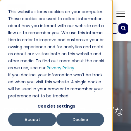
This website stores cookies on your computer.
These cookies are used to collect information
about how you interact with our website and a
これは、自動候補機能付きの検索フィールドです。
llow us to remember you. We use this informa
検索フィールドが空なので、候補はありません。
tion in order to improve and customize your br
owsing experience and for analytics and metri
cs about our visitors both on this website and
other media. To find out more about the cooki
es we use, see our
Privacy Policy
.
If you decline, your information won’t be track
ed when you visit this website. A single cookie
will be used in your browser to remember your
preference not to be tracked.
Cookies settings
OPERA Cloud へのスムーズな
移行
Accept
Decline