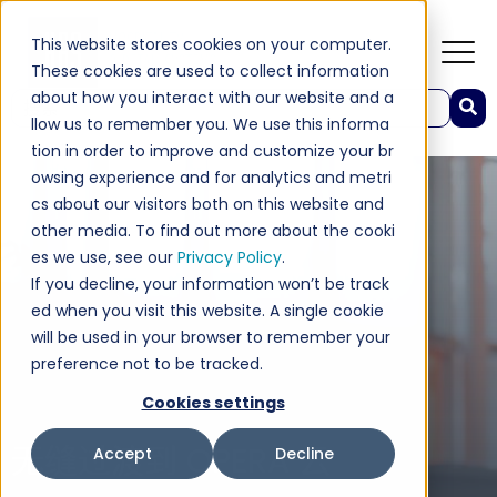
This website stores cookies on your computer.
These cookies are used to collect information
about how you interact with our website and a
这是一个附加了自动建议功能的搜索字段。
llow us to remember you. We use this informa
没有建议，因为搜索字段为空。
tion in order to improve and customize your br
owsing experience and for analytics and metri
cs about our visitors both on this website and
other media. To find out more about the cooki
es we use, see our
Privacy Policy
.
If you decline, your information won’t be track
ed when you visit this website. A single cookie
will be used in your browser to remember your
preference not to be tracked.
Cookies settings
无缝过渡到 OPERA 云
Accept
Decline