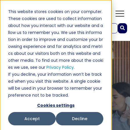
This website stores cookies on your computer.
These cookies are used to collect information
about how you interact with our website and a
これは、自動候補機能付きの検索フィールドです。
llow us to remember you. We use this informa
検索フィールドが空なので、候補はありません。
tion in order to improve and customize your br
owsing experience and for analytics and metri
cs about our visitors both on this website and
other media. To find out more about the cooki
es we use, see our
Privacy Policy
.
If you decline, your information won’t be track
ed when you visit this website. A single cookie
will be used in your browser to remember your
preference not to be tracked.
Cookies settings
Accept
Decline