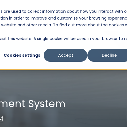
s are used to collect information about how you interact with o
기술 솔루션
제품
서비스
회사 소개
지원
tion in order to improve and customize your browsing experien
이것은 자동 제안 기능이 첨부된 검색 필드입니다.
is website and other media. To find out more about the cookies 
검색 필드가 비어 있으므로 제안 사항이 없습니다.
it this website. A single cookie will be used in your browser to r
Cookies settings
Accept
Decline
ment System
션