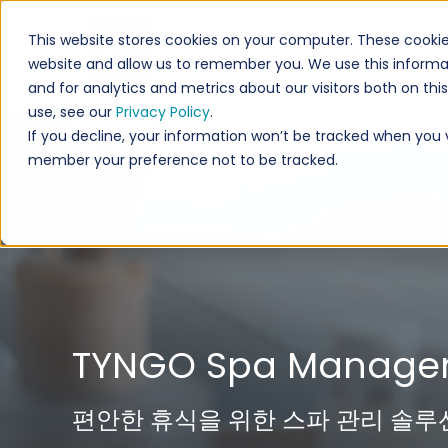
This website stores cookies on your computer. These cookie
website and allow us to remember you. We use this informa
and for analytics and metrics about our visitors both on th
use, see our
Privacy Policy
.
If you decline, your information won’t be tracked when you vis
member your preference not to be tracked.
TYNGO Spa Manage
편안한 휴식을 위한 스파 관리 솔루