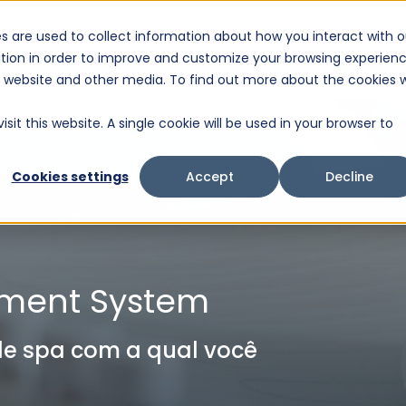
s are used to collect information about how you interact with o
oluções
Produtos
Serviços
Sobre nós
Supor
tion in order to improve and customize your browsing experien
Este é um campo de pesquisa com recurso de sugestão automática incluído.
is website and other media. To find out more about the cookies 
Não há sugestões porque o campo de pesquisa e
sit this website. A single cookie will be used in your browser to
Cookies settings
Accept
Decline
ment System
de spa com a qual você