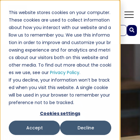
This website stores cookies on your computer.
These cookies are used to collect information
about how you interact with our website and a
이것은 자동 제안 기능이 첨부된 검색 필드입니다.
llow us to remember you. We use this informa
검색 필드가 비어 있으므로 제안 사항이 없습니다.
tion in order to improve and customize your br
owsing experience and for analytics and metri
cs about our visitors both on this website and
other media. To find out more about the cooki
es we use, see our
Privacy Policy
.
If you decline, your information won’t be track
ed when you visit this website. A single cookie
will be used in your browser to remember your
preference not to be tracked.
Cookies settings
Accept
Decline
News & Insights