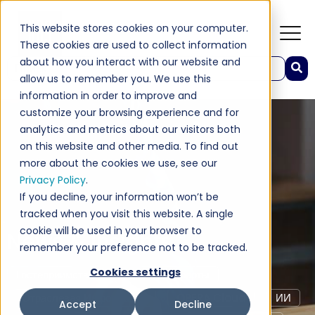
This website stores cookies on your computer.
These cookies are used to collect information
about how you interact with our website and
Это поле поиска с прикрепленной функцией автоподстановки.
allow us to remember you. We use this
Результаты отсутствуют, так как поле поиска являетс
information in order to improve and
customize your browsing experience and for
analytics and metrics about our visitors both
on this website and other media. To find out
more about the cookies we use, see our
Privacy Policy
.
If you decline, your information won’t be
tracked when you visit this website. A single
cookie will be used in your browser to
News & Insights
remember your preference not to be tracked.
Cookies settings
Гостеприимство
Отели И Курорты
Отраслевая Информация
OPERA Cloud
ИИ
Accept
Decline