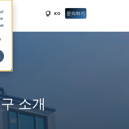
ur
문의하기
KO
ce
we
e
도구 소개