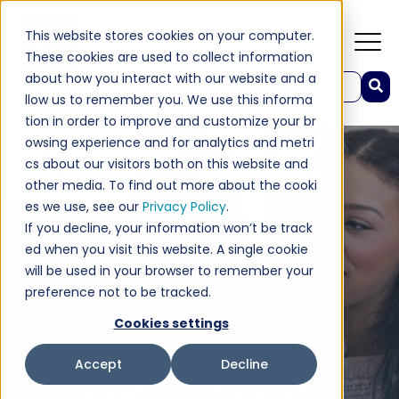
This website stores cookies on your computer.
These cookies are used to collect information
about how you interact with our website and a
이것은 자동 제안 기능이 첨부된 검색 필드입니다.
llow us to remember you. We use this informa
검색 필드가 비어 있으므로 제안 사항이 없습니다.
tion in order to improve and customize your br
owsing experience and for analytics and metri
cs about our visitors both on this website and
other media. To find out more about the cooki
es we use, see our
Privacy Policy
.
If you decline, your information won’t be track
ed when you visit this website. A single cookie
will be used in your browser to remember your
preference not to be tracked.
Cookies settings
Accept
Decline
Oracle Retail Xstore POS