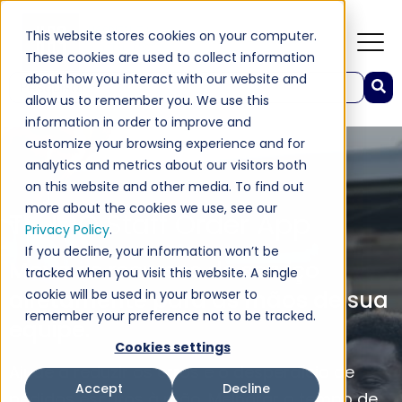
This website stores cookies on your computer.
These cookies are used to collect information
about how you interact with our website and
Este é um campo de pesquisa com recurso de sugestão automática incluído.
allow us to remember you. We use this
Não há sugestões porque o campo de pesquisa est
information in order to improve and
customize your browsing experience and for
analytics and metrics about our visitors both
on this website and other media. To find out
more about the cookies we use, see our
TYNGO Staff Order App
Privacy Policy
.
If you decline, your information won’t be
Mova os recursos de serviço
tracked when you visit this website. A single
diretamente para as mãos de sua
cookie will be used in your browser to
remember your preference not to be tracked.
equipe.
Cookies settings
Ajude a reduzir os erros e o desperdício de
Accept
Decline
pedidos escritos à mão. Melhorar o tempo de