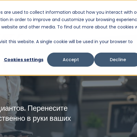
s are used to collect information about how you interact with o
ения
Продукты
Услуги
О нас
Технические воп
tion in order to improve and customize your browsing experien
Это поле поиска с прикрепленной функцией автоподстановки.
is website and other media. To find out more about the cookies 
Результаты отсутствуют, так как поле поиска являе
sit this website. A single cookie will be used in your browser to
Cookies settings
Accept
Decline
иантов. Перенесите
твенно в руки ваших