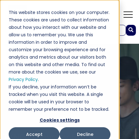
This website stores cookies on your computer.
These cookies are used to collect information
about how you interact with our website and
Ide o vyhľadávacie pole s pripojenou funkciou automatického navrhovania.
allow us to remember you. We use this
Neexistujú žiadne návrhy, pretože je pole vyhľadá
information in order to improve and
customize your browsing experience and for
analytics and metrics about our visitors both
on this website and other media. To find out
more about the cookies we use, see our
Privacy Policy
.
If you decline, your information won’t be
tracked when you visit this website. A single
cookie will be used in your browser to
remember your preference not to be tracked.
Cookies settings
TYNGO Loyalty Suite
Accept
Decline