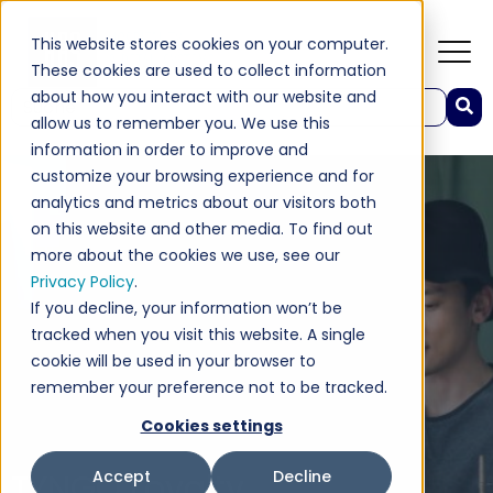
This website stores cookies on your computer.
These cookies are used to collect information
about how you interact with our website and
Dies ist ein Suchfeld mit einer automatischen Vorschlagsfunktion.
allow us to remember you. We use this
Es gibt keine Vorschläge, da das Suchfeld leer ist.
information in order to improve and
customize your browsing experience and for
analytics and metrics about our visitors both
on this website and other media. To find out
more about the cookies we use, see our
Privacy Policy
.
If you decline, your information won’t be
tracked when you visit this website. A single
cookie will be used in your browser to
remember your preference not to be tracked.
Cookies settings
TYNGO Loyalty
Accept
Decline