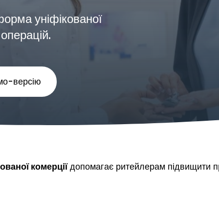
орма уніфікованої
 операцій.
мо-версію
ованої комерції
допомагає ритейлерам підвищити пр