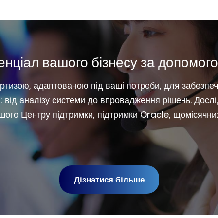
нціал вашого бізнесу за допомого
тизою, адаптованою під ваші потреби, для забезпеч
: від аналізу системи до впровадження рішень. Досл
ашого Центру підтримки, підтримки Oracle, щомісячних
Дізнатися більше