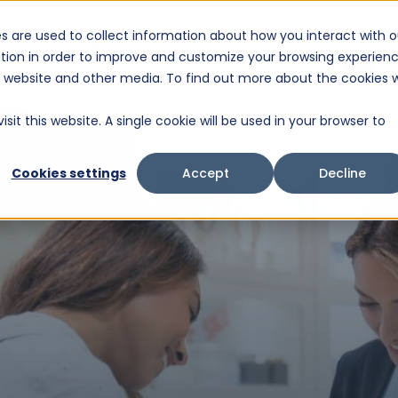
s are used to collect information about how you interact with o
Рішення
Продукти
Послуги
Про нас
Підтримка
tion in order to improve and customize your browsing experien
Це поле пошуку з доданим параметром автопідставляння слів.
is website and other media. To find out more about the cookies 
Немає пропозицій, оскільки поле пошуку пусте.
sit this website. A single cookie will be used in your browser to
Cookies settings
Accept
Decline