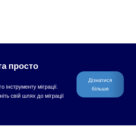
та просто
Дізнатися
о інструменту міграції.
більше
іть свій шлях до міграції