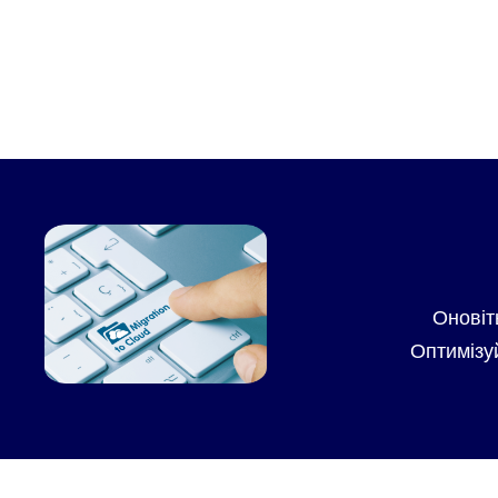
Оновіт
Оптимізуй