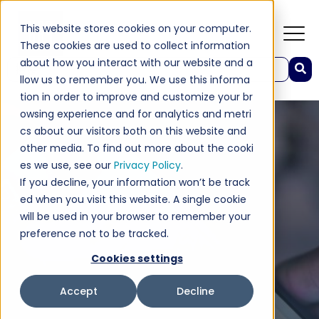
This website stores cookies on your computer.
These cookies are used to collect information
about how you interact with our website and a
这是一个附加了自动建议功能的搜索字段。
llow us to remember you. We use this informa
没有建议，因为搜索字段为空。
tion in order to improve and customize your br
owsing experience and for analytics and metri
cs about our visitors both on this website and
other media. To find out more about the cooki
es we use, see our
Privacy Policy
.
If you decline, your information won’t be track
ed when you visit this website. A single cookie
will be used in your browser to remember your
preference not to be tracked.
Cookies settings
Accept
Decline