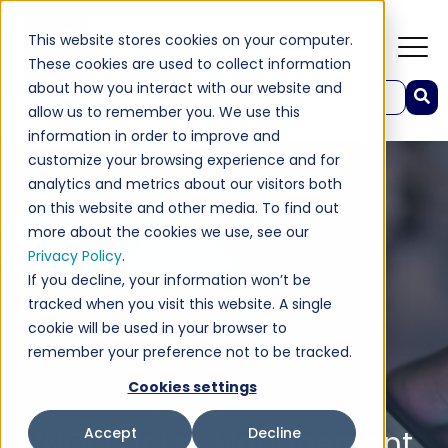
This website stores cookies on your computer.
These cookies are used to collect information
about how you interact with our website and
Это поле поиска с прикрепленной функцией автоподстановки.
allow us to remember you. We use this
Результаты отсутствуют, так как поле поиска являетс
information in order to improve and
customize your browsing experience and for
analytics and metrics about our visitors both
on this website and other media. To find out
more about the cookies we use, see our
Privacy Policy
.
If you decline, your information won’t be
tracked when you visit this website. A single
cookie will be used in your browser to
remember your preference not to be tracked.
Cookies settings
TYNGO Ticket Management
Accept
Decline