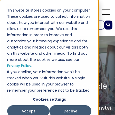
This website stores cookies on your computer.
These cookies are used to collect information
about how you interact with our website and
Toto je pole hledání s funkcí automatických návrhů.
allow us to remember you. We use this
K dispozici nejsou žádné návrhy, protože pole hledá
information in order to improve and
customize your browsing experience and for
analytics and metrics about our visitors both
on this website and other media. To find out
more about the cookies we use, see our
Privacy Policy
.
If you decline, your information won’t be
tracked when you visit this website. A single
Terminálové stanice Oracle
cookie will be used in your browser to
remember your preference not to be tracked.
MICROS
Cookies settings
Flexibilní hardware určený pro pohostinství
Accept
Decline