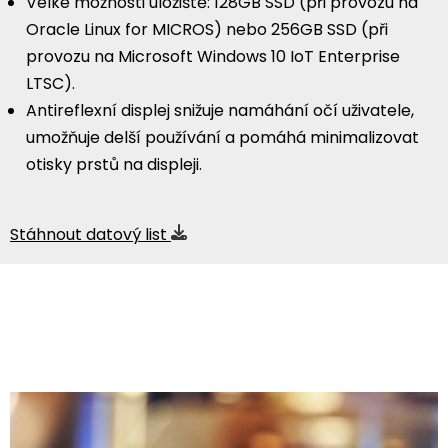
Velké možnosti úložiště: 128GB SSD (při provozu na
Oracle Linux for MICROS) nebo 256GB SSD (při
provozu na Microsoft Windows 10 IoT Enterprise
LTSC).
Antireflexní displej snižuje namáhání očí uživatele,
umožňuje delší používání a pomáhá minimalizovat
otisky prstů na displeji.
Stáhnout datový list