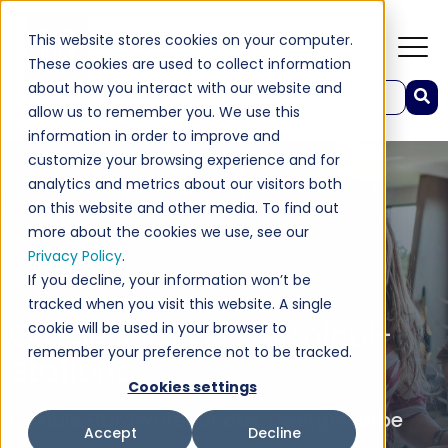
This website stores cookies on your computer.
These cookies are used to collect information
about how you interact with our website and
Dies ist ein Suchfeld mit einer automatischen Vorschlagsfunktion.
allow us to remember you. We use this
Es gibt keine Vorschläge, da das Suchfeld leer ist.
information in order to improve and
customize your browsing experience and for
analytics and metrics about our visitors both
on this website and other media. To find out
more about the cookies we use, see our
Privacy Policy
.
If you decline, your information won’t be
tracked when you visit this website. A single
Oracle MICROS-Terminal-
cookie will be used in your browser to
remember your preference not to be tracked.
Stations
Cookies settings
Flexible Hardware für das Gastgewerbe
Accept
Decline