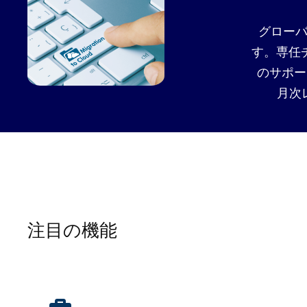
グロー
す。専任
のサポー
月次
注目の機能