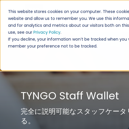
This website stores cookies on your computer. These cookie
ソ
website and allow us to remember you. We use this informa
and for analytics and metrics about our visitors both on th
use, see our
Privacy Policy
.
If you decline, your information won’t be tracked when you vis
member your preference not to be tracked.
TYNGO Staff Wallet
完全に説明可能なスタッフケータ
る。