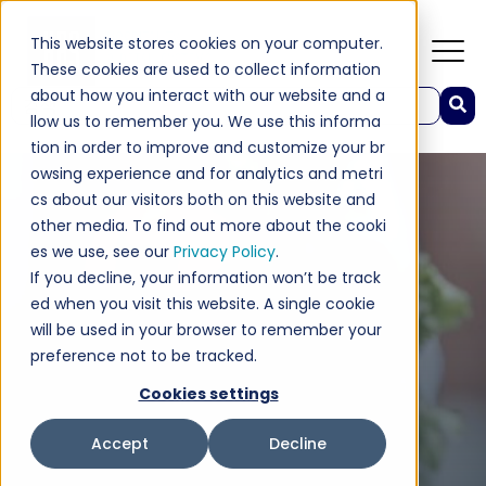
This website stores cookies on your computer.
These cookies are used to collect information
about how you interact with our website and a
이것은 자동 제안 기능이 첨부된 검색 필드입니다.
llow us to remember you. We use this informa
검색 필드가 비어 있으므로 제안 사항이 없습니다.
tion in order to improve and customize your br
owsing experience and for analytics and metri
cs about our visitors both on this website and
other media. To find out more about the cooki
es we use, see our
Privacy Policy
.
If you decline, your information won’t be track
ed when you visit this website. A single cookie
will be used in your browser to remember your
preference not to be tracked.
Cookies settings
Accept
Decline