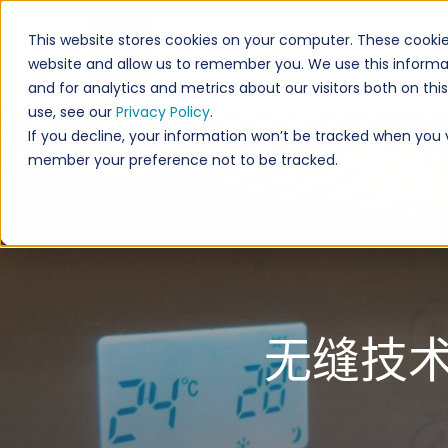
This website stores cookies on your computer. These cookie
website and allow us to remember you. We use this informa
and for analytics and metrics about our visitors both on th
use, see our
Privacy Policy
.
If you decline, your information won’t be tracked when you vis
member your preference not to be tracked.
无缝技