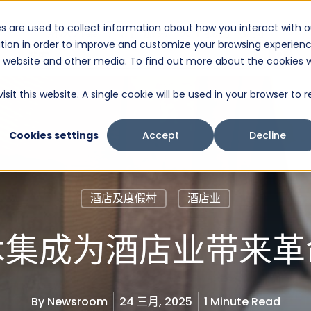
s are used to collect information about how you interact with o
解决方案
产品
服务
关于我们
支持
tion in order to improve and customize your browsing experien
这是一个附加了自动建议功能的搜索字段。
is website and other media. To find out more about the cookies 
没有建议，因为搜索字段为空。
it this website. A single cookie will be used in your browser to r
Cookies settings
Accept
Decline
酒店及度假村
酒店业
术集成为酒店业带来革
By
Newsroom
24 三月, 2025
1 Minute Read